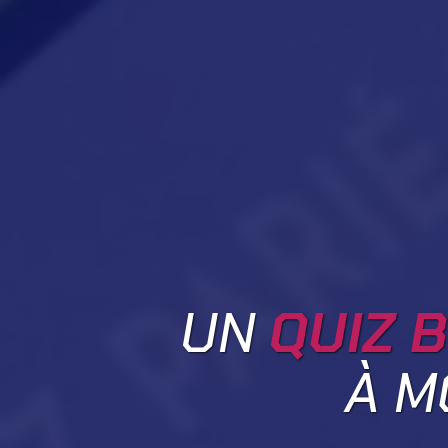
UN
QUIZ B
À M