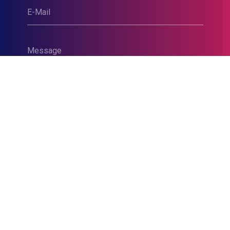
E-Mail
Message
Envoyer
Quiz Boxing
-
Team Building
Soumis au droit d'auteur 2026
Plateforme digitale mise en page et développée par
—
EPIXELIC